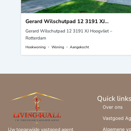
Gerard Wilschutpad 12 3191 XJ
Hoogvliet – Rotterdam
Gerard Wilschutpad 12 3191 XJ Hoogvliet –
Rotterdam
Hoekwoning
Woning
Aangekocht
Quick link
Over ons
Vastgoed Ag
Algemene v
Uw toegewijde vastgoed agent