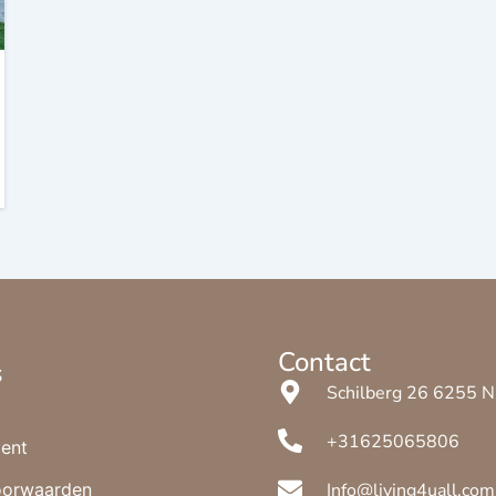
Contact
s
Schilberg 26 6255
+31625065806
ent
oorwaarden
Info@living4uall.com