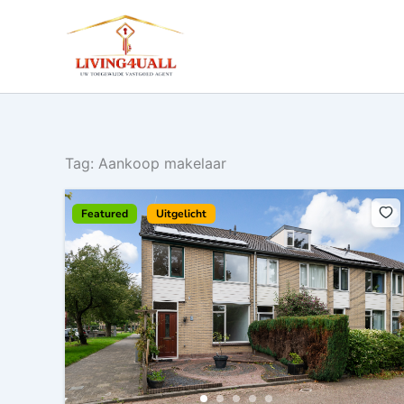
Ga
naar
de
inhoud
Tag:
Aankoop makelaar
Featured
Uitgelicht