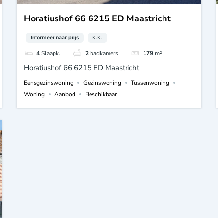
Horatiushof 66 6215 ED Maastricht
Informeer naar prijs
K.K.
4
Slaapk.
2
badkamers
179
m²
Horatiushof 66 6215 ED Maastricht
Eensgezinswoning
Gezinswoning
Tussenwoning
Woning
Aanbod
Beschikbaar