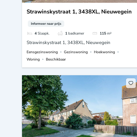
Strawinskystraat 1, 3438XL, Nieuwegein
Informeer naar prijs
4
Slaapk.
1
badkamer
115
m²
Strawinskystraat 1, 3438XL, Nieuwegein
Eensgezinswoning
Gezinswoning
Hoekwoning
Woning
Beschikbaar