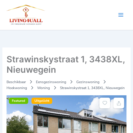
Ga
naar
de
inhoud
Strawinskystraat 1, 3438XL,
Nieuwegein
Beschikbaar
Eensgezinswoning
Gezinswoning
Hoekwoning
Woning
Strawinskystraat 1, 3438XL, Nieuwegein
Featured
Uitgelicht