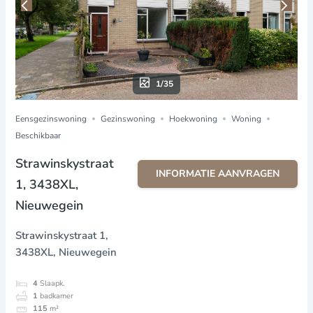
1/35
Eensgezinswoning
Gezinswoning
Hoekwoning
Woning
Beschikbaar
Strawinskystraat
INFORMATIE AANVRAGEN
1, 3438XL,
Nieuwegein
Strawinskystraat 1,
3438XL, Nieuwegein
4
Slaapk.
1
badkamer
115
m²