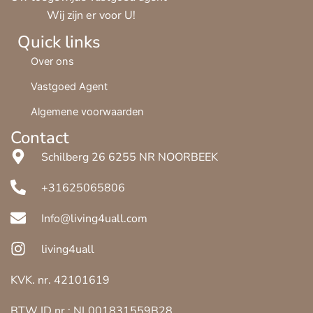
Wij zijn er voor U!
Quick links
Over ons
Vastgoed Agent
Algemene voorwaarden
Contact
Schilberg 26 6255 NR NOORBEEK
+31625065806
Info@living4uall.com
living4uall
KVK. nr. 42101619
BTW ID nr.: NL001831559B28