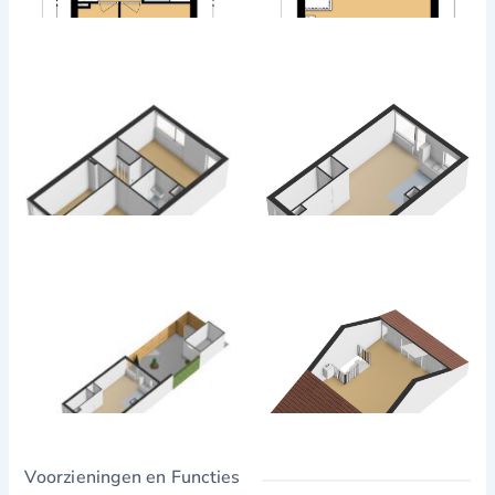
Vier slaapkamers
Badkamer met douche, wastafel en toilet
Tweede verdieping / zolder:
Ruime zolderkamer, geschikt als extra slaapkamer of
werkkamer
Bergruimte
Buitenruimte:
Voortuin met groene uitstraling
Zonnige, onderhoudsvriendelijke achtertuin met
berging en achterom
Veel privacy dankzij de hoekligging
De buurt – Zuilenstein en omgeving:
Zuilenstein is een rustige, groene wijk waar kinderen veilig
Voorzieningen en Functies
kunnen spelen en buren elkaar vriendelijk groeten. Voor de