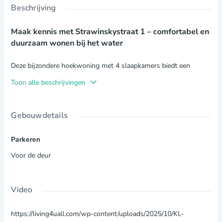
Beschrijving
Maak kennis met Strawinskystraat 1 – comfortabel en
duurzaam wonen bij het water
Deze bijzondere hoekwoning met 4 slaapkamers biedt een
rustgevend groen uitzicht over een vijver en een
zonnige
Toon alle beschrijvingen
achtertuin
, een plek om iedere dag tot rust te komen. Dankzij de
hoekligging geniet u van extra privacy en voelt de woning licht
en ruim. De woning is gelegen in een groene, kindvriendelijke
Gebouwdetails
wijk. Het energielabel wordt nog aangeleverd.
Parkeren
Duurzaam wonen? Dat kan!
De woning is voorzien van
Voor de deur
zonnepanelen, wat niet alleen goed is voor het milieu, maar ook
bijdraagt aan lagere energiekosten.
Video
Highlights van deze woning:
Hoekwoning met vrij uitzicht over een vijver
https://living4uall.com/wp-content/uploads/2025/10/Kl.-