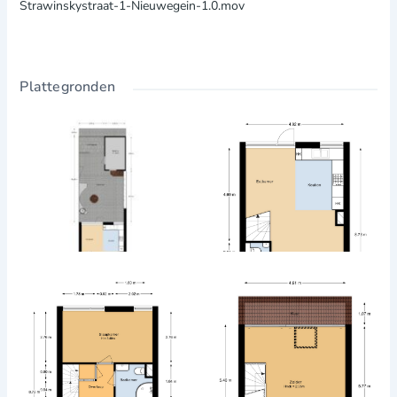
Zonnige achtertuin met veel privacy
Strawinskystraat-1-Nieuwegein-1.0.mov
Ruime en lichte woonkamer
3/4 slaapkamers + zolderkamer (geschikt als 4e kamer
of kantoor)
Plattegronden
Zonnepanelen aanwezig – energiezuinig wonen!
Berging en achterom
Kindvriendelijke, rustige wijk
Winkels, scholen en Cityplaza in de buurt
Goede bereikbaarheid van
Utrecht
(fiets & OV)
Indeling van de woning:
Begane grond:
Ruime woonkamer met uitzicht op het groen
Open keuken
Hal/entree
Toilet
Eerste verdieping: