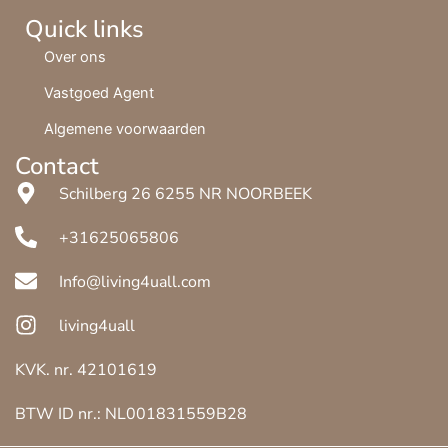
Quick links
Over ons
Vastgoed Agent
Algemene voorwaarden
Contact
Schilberg 26 6255 NR NOORBEEK
+31625065806
Info@living4uall.com
living4uall
KVK. nr. 42101619
BTW ID nr.: NL001831559B28