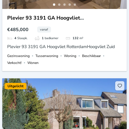
Plevier 93 3191 GA Hoogvliet
RotterdamHoogvliet Zuid
€485,000
vanaf
4
Slaapk.
1
badkamer
132
m²
Plevier 93 3191 GA Hoogvliet RotterdamHoogvliet Zuid
Gezinswoning
Tussenwoning
Woning
Beschikbaar
Verkocht!
Wonen
Uitgelicht