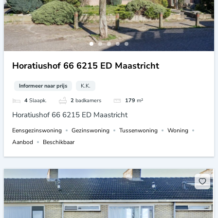
Horatiushof 66 6215 ED Maastricht
Informeer naar prijs
K.K.
4
Slaapk.
2
badkamers
179
m²
Horatiushof 66 6215 ED Maastricht
Eensgezinswoning
Gezinswoning
Tussenwoning
Woning
Aanbod
Beschikbaar