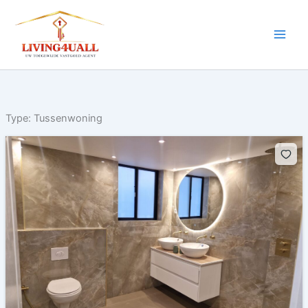
Ga
naar
de
inhoud
Type:
Tussenwoning