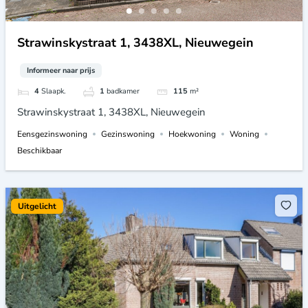
Strawinskystraat 1, 3438XL, Nieuwegein
Informeer naar prijs
4
Slaapk.
1
badkamer
115
m²
Strawinskystraat 1, 3438XL, Nieuwegein
Eensgezinswoning
Gezinswoning
Hoekwoning
Woning
Beschikbaar
Uitgelicht