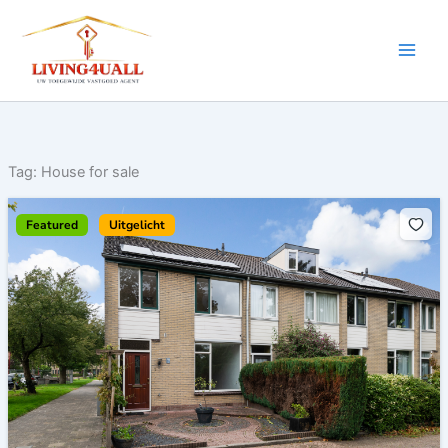
Ga
naar
de
inhoud
Tag:
House for sale
Featured
Uitgelicht