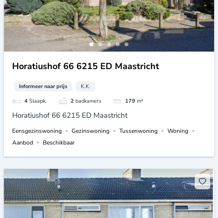
Horatiushof 66 6215 ED Maastricht
Informeer naar prijs
K.K.
4
Slaapk.
2
badkamers
179
m²
Horatiushof 66 6215 ED Maastricht
Eensgezinswoning
Gezinswoning
Tussenwoning
Woning
Aanbod
Beschikbaar