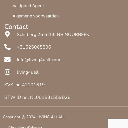
Vastgoed Agent
Algemene voorwaarden
Contact
Schilberg 26 6255 NR NOORBEEK
+31625065806
Info@living4uall.com
living4uall
KVK. nr. 42101619
BTW ID nr.: NL001831559B28
Copyright @
2024
LIVING 4 U ALL