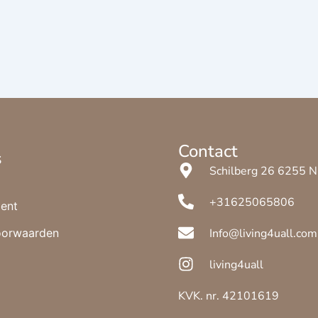
Contact
s
Schilberg 26 6255
+31625065806
ent
oorwaarden
Info@living4uall.com
living4uall
KVK. nr. 42101619