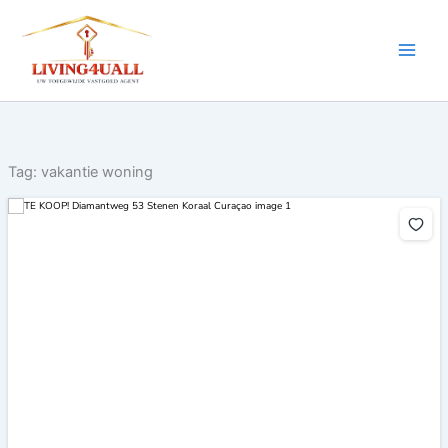
Ga
naar
de
inhoud
Tag:
vakantie woning