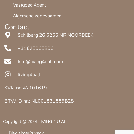
Vastgoed Agent
Algemene voorwaarden
Contact
Schilberg 26 6255 NR NOORBEEK
+31625065806
Info@living4uall.com
living4uall
KVK. nr. 42101619
BTW ID nr.: NL001831559B28
Copyright @
2024
LIVING 4 U ALL
Disclaimer
Privacy