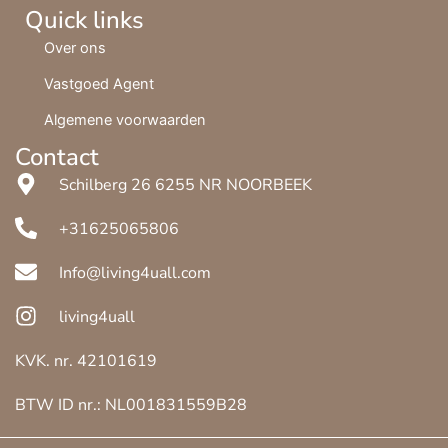
Quick links
Over ons
Vastgoed Agent
Algemene voorwaarden
Contact
Schilberg 26 6255 NR NOORBEEK
+31625065806
Info@living4uall.com
living4uall
KVK. nr. 42101619
BTW ID nr.: NL001831559B28