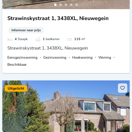
Strawinskystraat 1, 3438XL, Nieuwegein
Informeer naar prijs
4
Slaapk.
1
badkamer
115
m²
Strawinskystraat 1, 3438XL, Nieuwegein
Eensgezinswoning
Gezinswoning
Hoekwoning
Woning
Beschikbaar
Uitgelicht