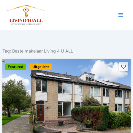
Ga
naar
de
inhoud
Tag:
Beste makelaar Living 4 U ALL
Featured
Uitgelicht