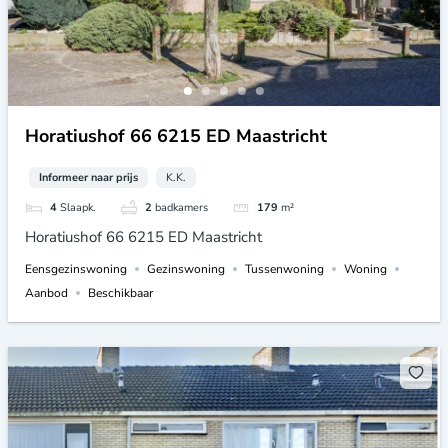
Horatiushof 66 6215 ED Maastricht
Informeer naar prijs
K.K.
4
Slaapk.
2
badkamers
179
m²
Horatiushof 66 6215 ED Maastricht
Eensgezinswoning
Gezinswoning
Tussenwoning
Woning
Aanbod
Beschikbaar