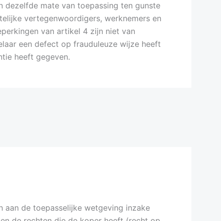
 in dezelfde mate van toepassing ten gunste
telijke vertegenwoordigers, werknemers en
erkingen van artikel 4 zijn niet van
laar een defect op frauduleuze wijze heeft
tie heeft gegeven.
h aan de toepasselijke wetgeving inzake
n de rechten die de koper heeft (recht op