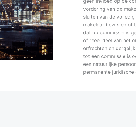
geen invloed op de c
vordering van de makel
sluiten van de volled
makelaar bewezen of 
dat op commissie is g
of reëel deel van het 
erfrechten en dergelij
tot een commissie is 
een natuurlijke persoo
permanente juridische 