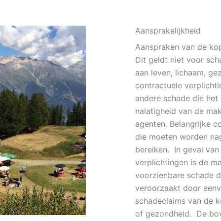
Aansprakelijkheid
Aanspraken van de kop
Dit geldt niet voor sc
aan leven, lichaam, ge
contractuele verplicht
andere schade die het 
nalatigheid van de mak
agenten. Belangrijke co
die moeten worden nag
bereiken. In geval van
verplichtingen is de m
voorzienbare schade di
veroorzaakt door eenvo
schadeclaims van de ko
of gezondheid. De bov