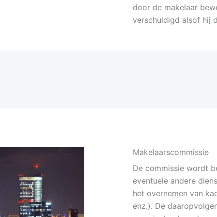
door de makelaar bewe
verschuldigd alsof hij
Makelaarscommissie
De commissie wordt be
eventuele andere dien
het overnemen van kada
enz.). De daaropvolgen