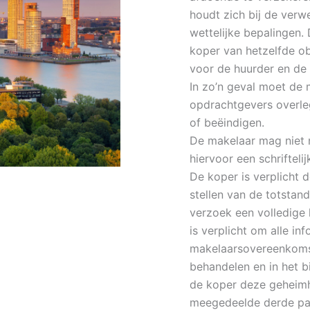
houdt zich bij de ver
wettelijke bepalingen.
koper van hetzelfde o
voor de huurder en de 
In zo’n geval moet de 
opdrachtgevers overle
of beëindigen.
De makelaar mag niet n
hiervoor een schriftel
De koper is verplicht 
stellen van de totstan
verzoek een volledige 
is verplicht om alle in
makelaarsovereenkomst
behandelen en in het b
de koper deze geheimh
meegedeelde derde part